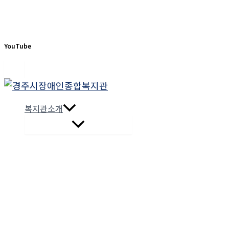
YouTube
콘
텐
복지관소개
츠
로
건
너
뛰
기