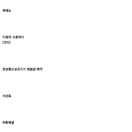
퀵메뉴
이용자 고충처리
(건의)
정보통신보조기기 체험관 예약
식단표
카톡채널