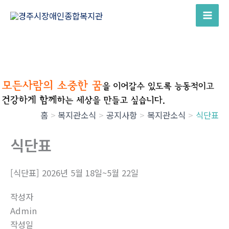
콘
텐
츠
로
건
너
뛰
기
홈
복지관소식
공지사항
복지관소식
식단표
식단표
[식단표] 2026년 5월 18일~5월 22일
작성자
Admin
작성일