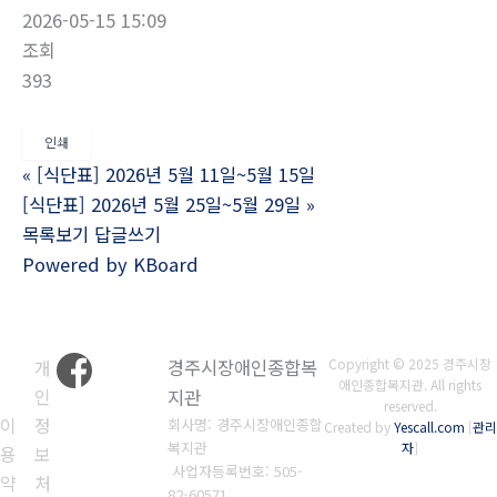
2026-05-15 15:09
조회
393
인쇄
«
[식단표] 2026년 5월 11일~5월 15일
[식단표] 2026년 5월 25일~5월 29일
»
목록보기
답글쓰기
Powered by KBoard
개
경주시장애인종합복
Copyright © 2025 경주시장
애인종합복지관. All rights
인
지관
reserved.
이
정
회사명: 경주시장애인종합
Created by
Yescall.com
[
관리
복지관
자
]
용
보
사업자등록번호:
505-
약
처
82-60571