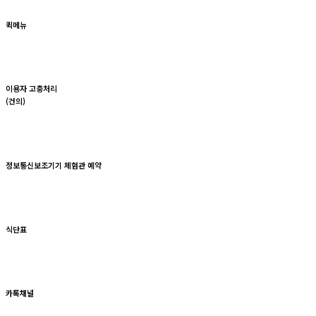
퀵메뉴
이용자 고충처리
(건의)
정보통신보조기기 체험관 예약
식단표
카톡채널