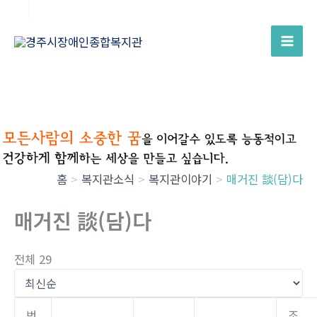
콘
텐
츠
로
건
너
뛰
기
홈
복지관소식
복지관이야기
매거진 談(담)다
매거진 談(담)다
전체 29
번
조