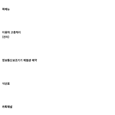
퀵메뉴
이용자 고충처리
(건의)
정보통신보조기기 체험관 예약
식단표
카톡채널